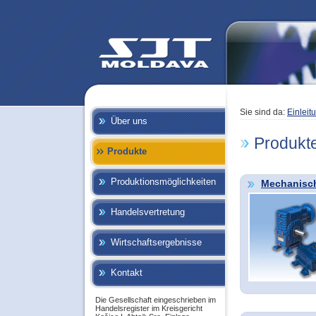
Sie sind da:
Einleit
Über uns
Produkt
Produkte
Produktionsmöglichkeiten
Mechanisch
Handelsvertretung
Wirtschaftsergebnisse
Kontakt
Die Gesellschaft eingeschrieben im
Handelsregister im Kreisgericht